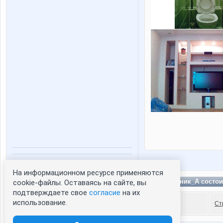
Статистика портрета:
На информационном ресурсе применяются
сейчас просматривают портрет - 0
НасяЛьник_А состои
cookie-файлы. Оставаясь на сайте, вы
зарегистрированные пользователи
подтверждаете свое
согласие
на их
посетившие портрет за 7 дней - 0
использование.
Ст