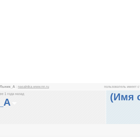
яЛьник_А
:
nasalnika.www.nn.ru
пользователь имеет 
(Имя 
е 1 года назад
_А