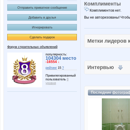
Комплименты
Отправить приватное сообщение
Комплиментов нет.
Вы не авторизованы! Чтоб
Добавить в друзья
Игнорировать
Сделать подарок
Метки лидеров
Форум строительных объявлений
популярность:
104304 место
-16554 ↓
Интервью
рейтинг
15
?
Привилегированный
пользователь
8
уровня
Последние
фотогра