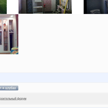
т в
клубах
роительный форум