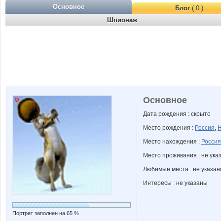
Основное
Блог
( 0 )
Шпионаж
Основное
Дата рождения : скрыто
Место рождения :
Россия
,
Н
Место нахождения :
Россия
Место проживания : не ука
Любимые места : не указа
Интересы : не указаны
Портрет заполнен на 65 %