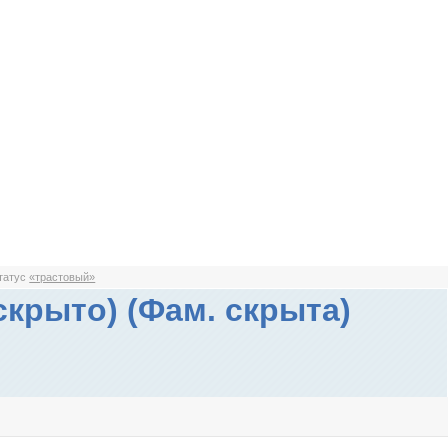
статус
«трастовый»
скрыто) (Фам. скрыта)